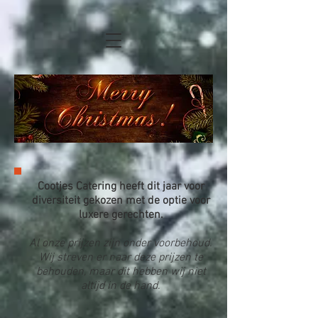
Cootjes Catering heeft dit jaar voor
diversiteit gekozen met de optie voor
luxere gerechten.
Al onze prijzen zijn onder voorbehoud.
Wij streven er naar deze prijzen te
behouden, maar dit hebben wij niet
altijd in de hand.