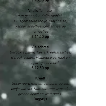
€ 10,00 pp
Vitello Tonnato
dun gesneden Kalfs rosbief,
Huisgemaakte tonijn-mayonaise,
kapper appeltjes, gemarineerde
tomaatjes
€ 11,00 pp
Vis schotel
Gerookte paling, Revierkreeftstaartjes,
Gerookte zalm, Hollandse garnaal en
saus apart geserveerd
€ 12,50 pp
Kreeft
Geserveerd met limoenboter op een
bedje van sla. Komkommer, avocado,
groene appel en waterkers
Dagprijs