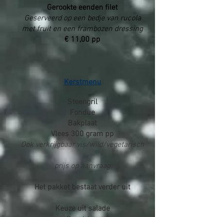
Gerookte eenden filet
Geserveerd op een bedje van rucola
met fruit en een frambozen dressing
€ 11,00 pp
Kerstmenu
Steengril
Fondue
Bakplaat
Vlees 300 gram pp
Ook verkrijgbaar vis/wild/vegetarisch
prijs op aanvraag
Het pakket bestaat verder uit
Keuze uit salade