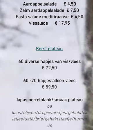
Aardappelsalade € 4,50
Zalm aardappelsalade € 7,50
Pasta salade meditiraanse € 4,50
Vissalade € 17,95
Kerst plateau
60 diverse hapjes van vis/vlees
€ 72,50
60 -70 hapjes alleen vlees
€ 59,50
Tapas borrelplank/smaak plateau
oa
kaas/olijven/drogeworstjes/gehaktbal
letjes/saté/brie/gehaktstaafje/humm
us