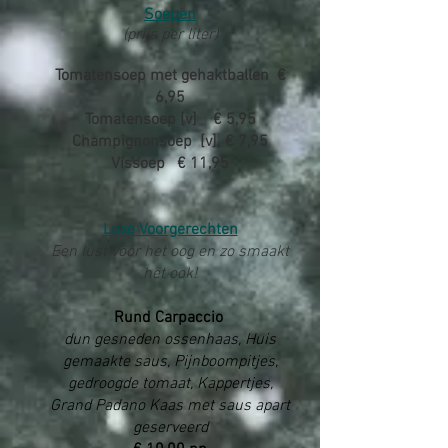
Soepen
(prijs per liter)
Tomatensoep met gehaktballen €
6,95
Tomatensoep [v] € 5,95
Champignonsoep [v] € 7,95
Vissoep € 11,95
Luxe Voorgerechten
Een lust voor het oog en zo smaakt
het ook!
Rund Carpaccio
dun gesneden ossenhaas, Huis
gemaakte saus, Pijnboompitjes,
gedroogde tomaat, Kappertjes,
Grand Padano Kaas met saus apart
geserveerd