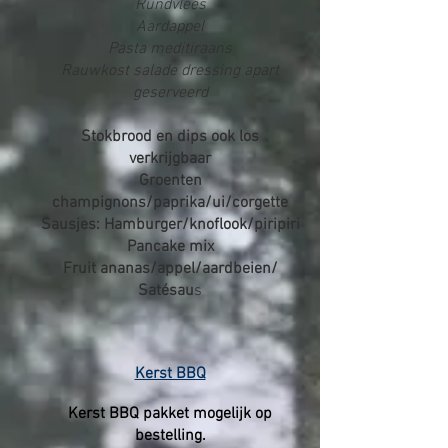
Rundvlees
Aardappel
Pasta meditiraans
Rauwkost salade dressing apart
geserveerd
Stokbrood en dips ook los
verkrijgbaar
Groenten
champignons/paprika/ui/corgette
Sausjes: Hamburger/knoflook/piripiri
Pancake mix
Fruit ananas/appel/aardbeien/
Satésau
s
Kerst BBQ
Kerst BBQ pakket mogelijk op
bestelling.