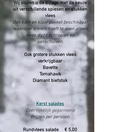
Wij sturen u de bijlage met de keuze
uit verschillende spiesen en stukken
vlees
Ook kant en klaar pakket beschikbaar
waardoor u niets hoeft te doen alleen
vlees dicht schroeien en
aanschuiven.
Ook grotere stukken vlees
verkrijgbaar
Bavette
Tomahawk
Diamant biefstuk
Kerst salades
Zeer rijkelijk gegarneerd
Prijzen per persoon
Rundvlees salade € 5,00