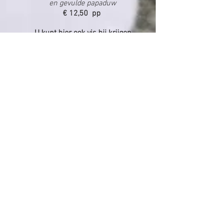
en gevulde papaduw
€ 12,50 pp
U kunt hier ook vis bij krijgen
€ 17,50 pp
Stokbrood en dip
€ 2,50 pp
Kerst Amuses
Zeer luxe in stijl opgemaakte hapjes.
Een lust voor het oog hetgeen kerst
dat speciale tintje kan geven.
Prijs is per stuk - Minimaal 5 van 1
soort.
Kerst Kipcocktail € 2,75
Meloen met Coburgerham € 2,75
Runder Carpaccio € 3,00